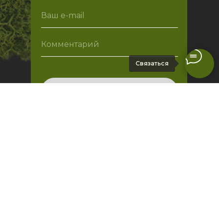
Связаться
Оставить заявку
Нажимая на кнопку, вы даете согласие на
обработку персональных данных
КОНТАКТЫ
+7 (903) 743 24-99
mymosslife@gmail.com
Мытищи, ул. Красный посёлок, 18