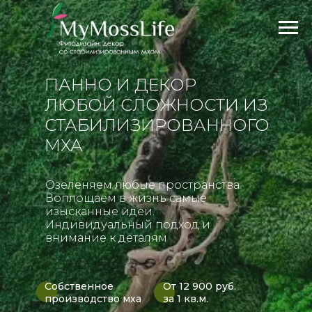
ПАННО И ДЕКОР
ЛЮБОЙ СЛОЖНОСТИ ИЗ
СТАБИЛИЗИРОВАННОГО
МХА
Озеленяем любые пространства.
Воплощаем в жизнь самые
изысканные идеи.
Индивидуальный подход и
внимание к деталям
Собственное
От 12 900 руб.
производство мха
за 1 кв.м.