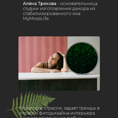
Алёна Тряхова
- основательница
студии изготовления декора из
стабилизированного мха
MyMossLife.
Новатор в отрасли, задает тренды в
отрасли фитодизайна интерьера.