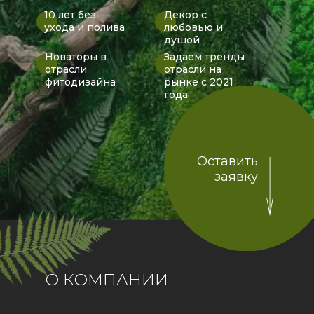
10 лет без
Декор с
ухода и полива
любовью и
душой
Новаторы в
Задаем тренды
отрасли
отрасли на
фитодизайна
рынке с 2021
года
Оставить
заявку
О КОМПАНИИ