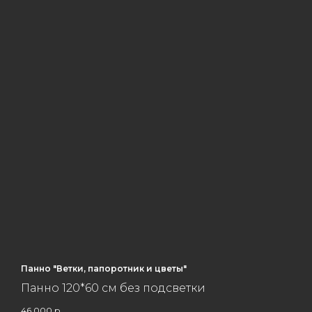
Панно "Ветки, папоротник и цветы"
Панно 120*60 см без подсветки
46 000
р.