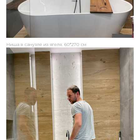
Ниша в санузле из ягеля. 60*270 см