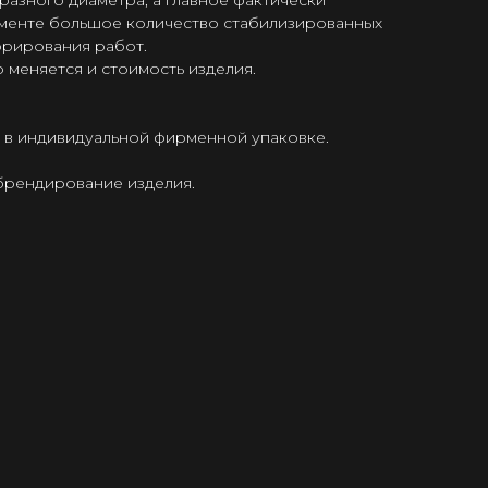
 разного диаметра, а главное фактически
именте большое количество стабилизированных
орирования работ.
 меняется и стоимость изделия.
 в индивидуальной фирменной упаковке.
брендирование изделия.