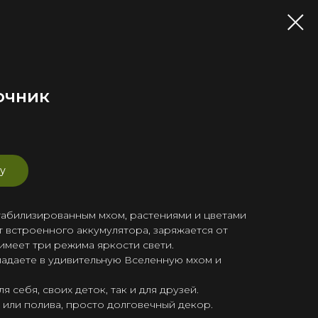
очник
у
табилизированным мхом, растениями и цветами
т встроенного аккумулятора, заряжается от
 имеет три режима яркости свети.
падаете в удивительную Вселенную мхом и
 себя, своих деток, так и для друзей.
 или полива, просто долговечный декор.